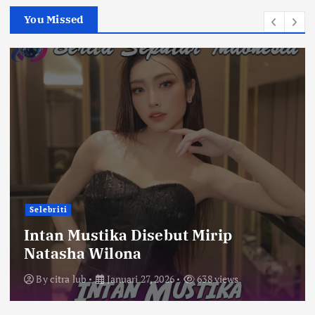
You Missed
Selebriti
Intan Mustika Disebut Mirip
Natasha Wilona
By
citra lub
Januari 27, 2026
638 views