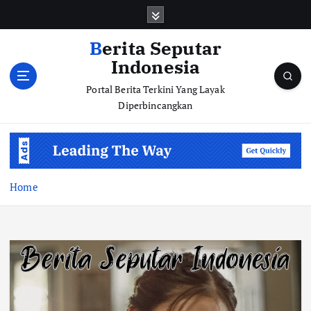
S
k
i
Berita Seputar
p
Indonesia
t
o
Portal Berita Terkini Yang Layak
c
Diperbincangkan
o
n
t
e
n
Home
t