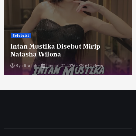
Selebriti
Intan Mustika Disebut Mirip
Natasha Wilona
By
citra lub
Januari 27, 2026
642 views