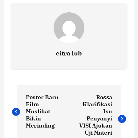
citra lub
N
Poster Baru
Rossa
a
Film
Klarifikasi
Muslihat
Isu
v
Bikin
Penyanyi
Merinding
VISI Ajukan
i
Uji Materi