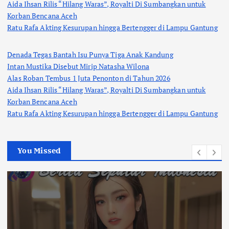
Aida Ihsan Rilis “Hilang Waras”, Royalti Di Sumbangkan untuk
Korban Bencana Aceh
Ratu Rafa Akting Kesurupan hingga Bertengger di Lampu Gantung
Denada Tegas Bantah Isu Punya Tiga Anak Kandung
Intan Mustika Disebut Mirip Natasha Wilona
Alas Roban Tembus 1 Juta Penonton di Tahun 2026
Aida Ihsan Rilis “Hilang Waras”, Royalti Di Sumbangkan untuk
Korban Bencana Aceh
Ratu Rafa Akting Kesurupan hingga Bertengger di Lampu Gantung
You Missed