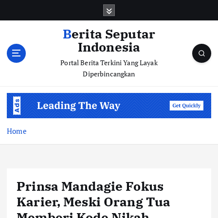
S
k
i
Berita Seputar
p
Indonesia
t
o
Portal Berita Terkini Yang Layak
c
Diperbincangkan
o
n
t
e
n
Home
t
Prinsa Mandagie Fokus
Karier, Meski Orang Tua
Memberi Kode Nikah