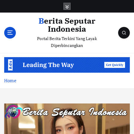
S
k
i
Berita Seputar
p
Indonesia
t
o
Portal Berita Terkini Yang Layak
c
Diperbincangkan
o
n
t
e
n
Home
t