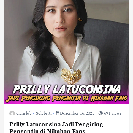
citra lub
Selebriti
Desember 16, 2025
691 views
Prilly Latuconsina Jadi Pengiring
Pengantin di Nikahan Fans