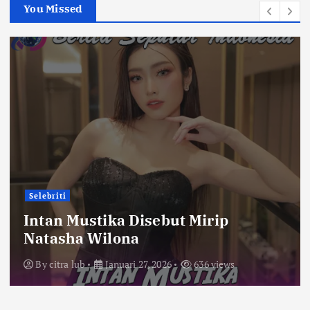
You Missed
p
o
s
Selebriti
ebut Mirip
Alas Roban Tembus
Penonton di Tahu
2026
636 views
By
citra lub
Januari 23, 2