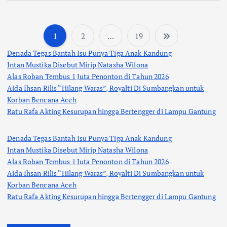
1
2
…
19
P
Denada Tegas Bantah Isu Punya Tiga Anak Kandung
a
Intan Mustika Disebut Mirip Natasha Wilona
Alas Roban Tembus 1 Juta Penonton di Tahun 2026
Aida Ihsan Rilis “Hilang Waras”, Royalti Di Sumbangkan untuk
g
Korban Bencana Aceh
Ratu Rafa Akting Kesurupan hingga Bertengger di Lampu Gantung
i
Denada Tegas Bantah Isu Punya Tiga Anak Kandung
n
Intan Mustika Disebut Mirip Natasha Wilona
Alas Roban Tembus 1 Juta Penonton di Tahun 2026
a
Aida Ihsan Rilis “Hilang Waras”, Royalti Di Sumbangkan untuk
Korban Bencana Aceh
s
Ratu Rafa Akting Kesurupan hingga Bertengger di Lampu Gantung
i