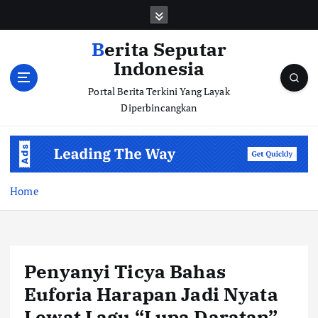
S
k
i
Berita Seputar
p
Indonesia
t
o
Portal Berita Terkini Yang Layak
c
Diperbincangkan
o
n
t
e
n
Home
t
Penyanyi Ticya Bahas
Euforia Harapan Jadi Nyata
Lewat Lagu “Lupa Daratan”