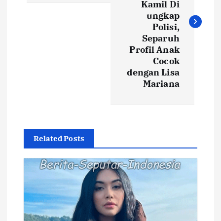
Kamil Di
i
ungkap
Polisi,
Separuh
g
Profil Anak
Cocok
a
dengan Lisa
Mariana
s
i
p
Related Posts
o
s