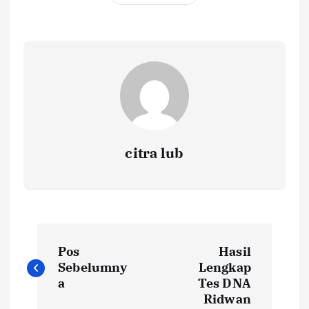
citra lub
N
Pos
Hasil
a
Sebelumny
Lengkap
a
Tes DNA
v
Ridwan