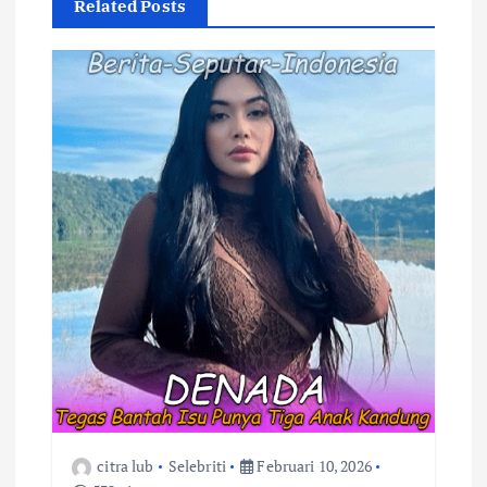
Related Posts
i
p
o
s
citra lub
Selebriti
Februari 10, 2026