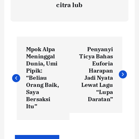
citra lub
N
Mpok Alpa
Penyanyi
a
Meninggal
Ticya Bahas
Dunia, Umi
Euforia
v
Pipik:
Harapan
“Beliau
Jadi Nyata
i
Orang Baik,
Lewat Lagu
Saya
“Lupa
Bersaksi
Daratan”
g
Itu”
a
s