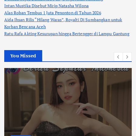
Intan Mustika Disebut Mirip Natasha Wilona
Alas Roban Tembus 1 Juta Penonton di Tahun 2026
Aida Ihsan Rilis “Hilang Waras”, Royalti Di Sumbangkan untuk
Korban Bencana Aceh
Ratu Rafa Akting Kesurupan hingga Bertengger di Lampu Gantung
You Missed