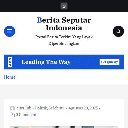
S
k
i
Berita Seputar
p
Indonesia
t
o
Portal Berita Terkini Yang Layak
c
Diperbincangkan
o
n
t
e
n
Home
t
citra lub
Politik
,
Selebriti
Agustus 20, 2025
0 Comments