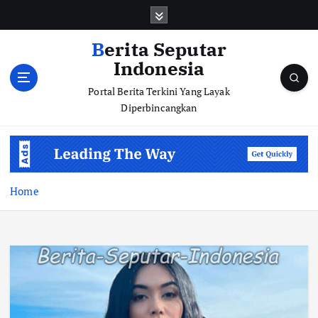
S
k
i
Berita Seputar
p
Indonesia
t
o
Portal Berita Terkini Yang Layak
c
Diperbincangkan
o
n
t
e
n
Home
t