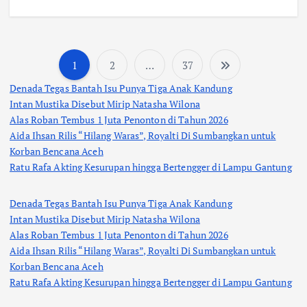
1
2
…
37
P
Denada Tegas Bantah Isu Punya Tiga Anak Kandung
a
Intan Mustika Disebut Mirip Natasha Wilona
Alas Roban Tembus 1 Juta Penonton di Tahun 2026
Aida Ihsan Rilis “Hilang Waras”, Royalti Di Sumbangkan untuk
g
Korban Bencana Aceh
Ratu Rafa Akting Kesurupan hingga Bertengger di Lampu Gantung
i
Denada Tegas Bantah Isu Punya Tiga Anak Kandung
n
Intan Mustika Disebut Mirip Natasha Wilona
Alas Roban Tembus 1 Juta Penonton di Tahun 2026
a
Aida Ihsan Rilis “Hilang Waras”, Royalti Di Sumbangkan untuk
Korban Bencana Aceh
s
Ratu Rafa Akting Kesurupan hingga Bertengger di Lampu Gantung