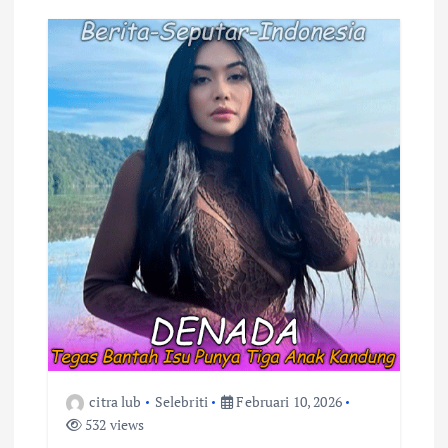
s
i
p
o
s
citra lub
Selebriti
Februari 10, 2026
532 views