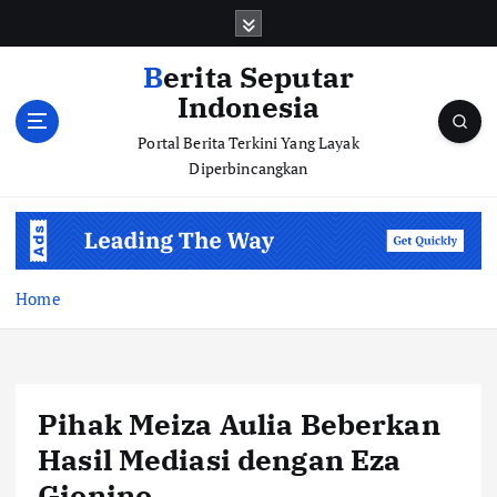
S
k
i
Berita Seputar
p
Indonesia
t
o
Portal Berita Terkini Yang Layak
c
Diperbincangkan
o
n
t
e
n
Home
t
Pihak Meiza Aulia Beberkan
Hasil Mediasi dengan Eza
Gionino