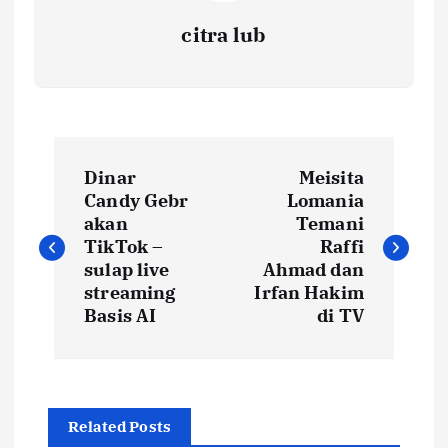
citra lub
N
Dinar
Meisita
a
Candy Gebr
Lomania
akan
Temani
v
TikTok –
Raffi
sulap live
Ahmad dan
i
streaming
Irfan Hakim
Basis AI
di TV
g
a
Related Posts