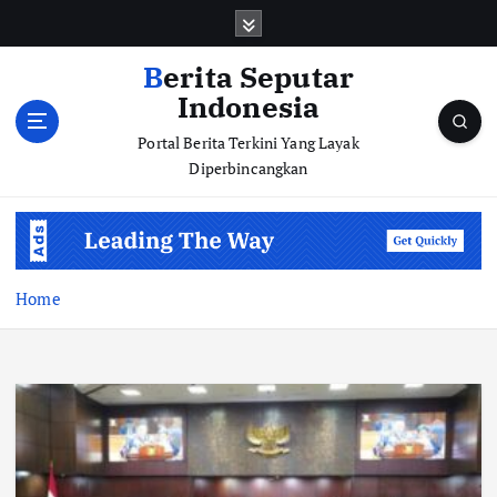
S
k
i
Berita Seputar
p
Indonesia
t
o
Portal Berita Terkini Yang Layak
c
Diperbincangkan
o
n
t
e
n
Home
t