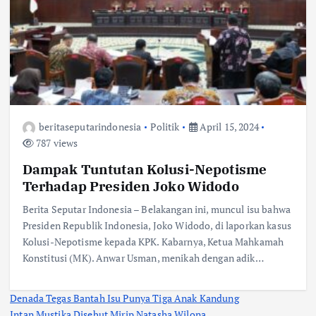
beritaseputarindonesia
Politik
April 15, 2024
787 views
Dampak Tuntutan Kolusi-Nepotisme
Terhadap Presiden Joko Widodo
Berita Seputar Indonesia – Belakangan ini, muncul isu bahwa
Presiden Republik Indonesia, Joko Widodo, di laporkan kasus
Kolusi-Nepotisme kepada KPK. Kabarnya, Ketua Mahkamah
Konstitusi (MK). Anwar Usman, menikah dengan adik…
Denada Tegas Bantah Isu Punya Tiga Anak Kandung
Intan Mustika Disebut Mirip Natasha Wilona