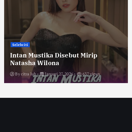
Selebriti
Intan Mustika Disebut Mirip
Natasha Wilona
By
citra lub
Januari 27, 2026
637 views