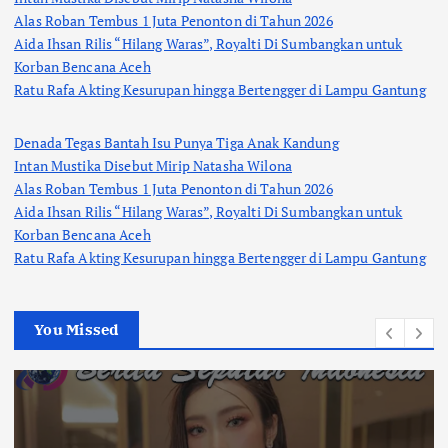
Alas Roban Tembus 1 Juta Penonton di Tahun 2026
Aida Ihsan Rilis “Hilang Waras”, Royalti Di Sumbangkan untuk
Korban Bencana Aceh
Ratu Rafa Akting Kesurupan hingga Bertengger di Lampu Gantung
Denada Tegas Bantah Isu Punya Tiga Anak Kandung
Intan Mustika Disebut Mirip Natasha Wilona
Alas Roban Tembus 1 Juta Penonton di Tahun 2026
Aida Ihsan Rilis “Hilang Waras”, Royalti Di Sumbangkan untuk
Korban Bencana Aceh
Ratu Rafa Akting Kesurupan hingga Bertengger di Lampu Gantung
You Missed