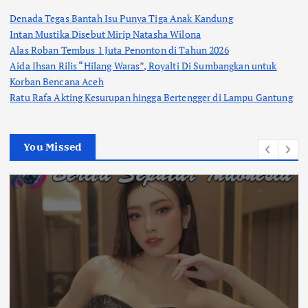
Denada Tegas Bantah Isu Punya Tiga Anak Kandung
Intan Mustika Disebut Mirip Natasha Wilona
Alas Roban Tembus 1 Juta Penonton di Tahun 2026
Aida Ihsan Rilis “Hilang Waras”, Royalti Di Sumbangkan untuk
Korban Bencana Aceh
Ratu Rafa Akting Kesurupan hingga Bertengger di Lampu Gantung
You Missed