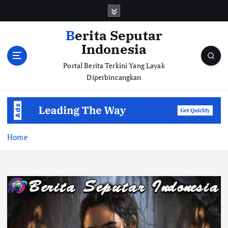
S
k
i
Berita Seputar
p
Indonesia
t
o
Portal Berita Terkini Yang Layak
c
Diperbincangkan
o
n
t
e
n
Home
t