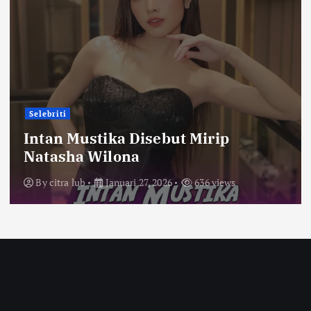
Selebriti
Intan Mustika Disebut Mirip
Natasha Wilona
By
citra lub
Januari 27, 2026
636 views