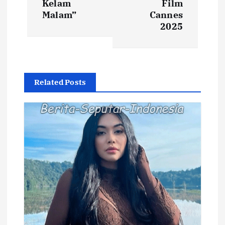
i
Kelam
Film
Malam”
Cannes
2025
g
a
s
Related Posts
i
p
o
s