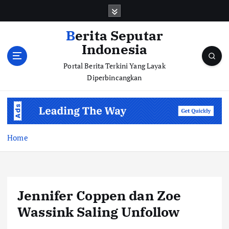
S
k
i
Berita Seputar
p
Indonesia
t
o
Portal Berita Terkini Yang Layak
c
Diperbincangkan
o
n
t
e
n
Home
t
Jennifer Coppen dan Zoe
Wassink Saling Unfollow