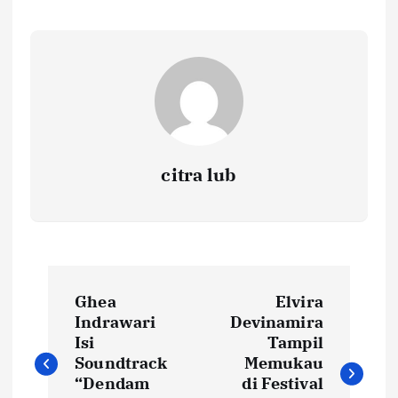
citra lub
N
Ghea
Elvira
a
Indrawari
Devinamira
Isi
Tampil
v
Soundtrack
Memukau
“Dendam
di Festival