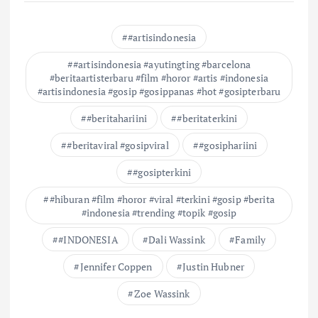
#artisindonesia
#artisindonesia #ayutingting #barcelona
#beritaartisterbaru #film #horor #artis #indonesia
#artisindonesia #gosip #gosippanas #hot #gosipterbaru
#beritahariini
#beritaterkini
#beritaviral #gosipviral
#gosiphariini
#gosipterkini
#hiburan #film #horor #viral #terkini #gosip #berita
#indonesia #trending #topik #gosip
#INDONESIA
Dali Wassink
Family
Jennifer Coppen
Justin Hubner
Zoe Wassink