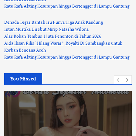
Ratu Rafa Akting Kesurupan hingga Bertengger di Lampu Gantung
Denada Tegas Bantah Isu Punya Tiga Anak Kandung
Intan Mustika Disebut Mirip Natasha Wilona
Alas Roban Tembus 1 Juta Penonton di Tahun 2026
Aida Ihsan Rilis “Hilang Waras”, Royalti Di Sumbangkan untuk
Korban Bencana Aceh
Ratu Rafa Akting Kesurupan hingga Bertengger di Lampu Gantung
You Missed