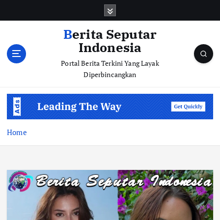
S
k
i
Berita Seputar
p
Indonesia
t
o
Portal Berita Terkini Yang Layak
c
Diperbincangkan
o
n
t
e
n
Home
t