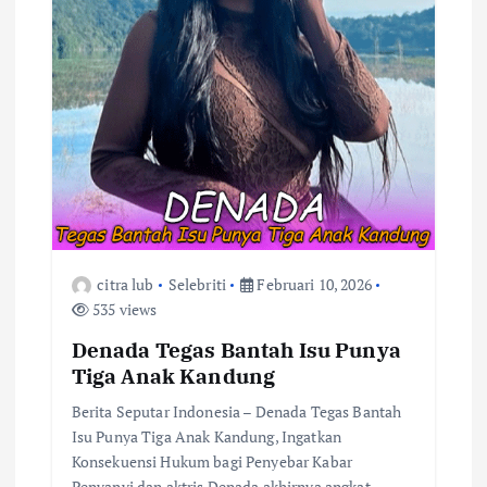
o
s
citra lub
Selebriti
Februari 10, 2026
535 views
Denada Tegas Bantah Isu Punya
Tiga Anak Kandung
Berita Seputar Indonesia – Denada Tegas Bantah
Isu Punya Tiga Anak Kandung, Ingatkan
Konsekuensi Hukum bagi Penyebar Kabar
Penyanyi dan aktris Denada akhirnya angkat