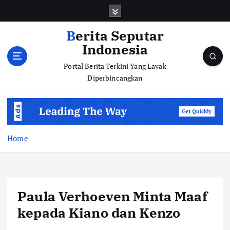
S
k
i
Berita Seputar
p
Indonesia
t
o
Portal Berita Terkini Yang Layak
c
Diperbincangkan
o
n
t
e
n
Home
t
Paula Verhoeven Minta Maaf
kepada Kiano dan Kenzo