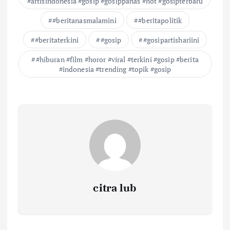
#artisindonesia #gosip #gosippanas #hot #gosipterbaru
#beritanasmalamini
#beritapolitik
#beritaterkini
#gosip
#gosipartishariini
#hiburan #film #horor #viral #terkini #gosip #berita
#indonesia #trending #topik #gosip
citra lub