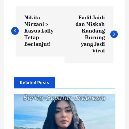
N
Nikita
Fadil Jaidi
a
Mirzani >
dan Miskah
Kasus Lolly
Kandang
v
Tetap
Burung
Berlanjut!
yang Jadi
i
Viral
g
a
Related Posts
s
i
p