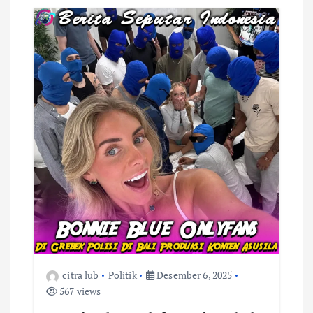
i
p
o
s
citra lub
Politik
Desember 6, 2025
567 views