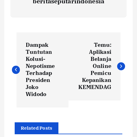
beritaseputarindonesia
N
Dampak
Temu:
a
Tuntutan
Aplikasi
Kolusi-
Belanja
v
Nepotisme
Online
Terhadap
Pemicu
i
Presiden
Kepanikan
Joko
KEMENDAG
Widodo
g
a
s
Related Posts