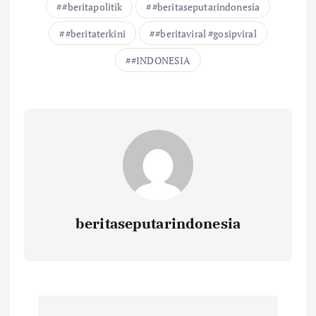
#beritapolitik
#beritaseputarindonesia
#beritaterkini
#beritaviral #gosipviral
#INDONESIA
beritaseputarindonesia
N