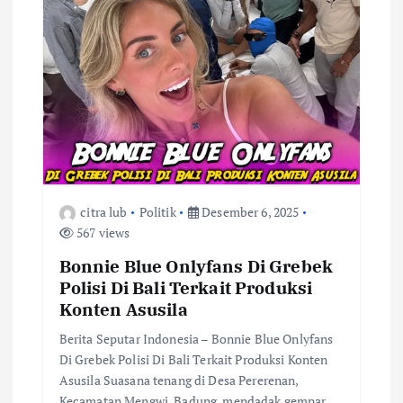
s
citra lub
Politik
Desember 6, 2025
567 views
Bonnie Blue Onlyfans Di Grebek
Polisi Di Bali Terkait Produksi
Konten Asusila
Berita Seputar Indonesia – Bonnie Blue Onlyfans
Di Grebek Polisi Di Bali Terkait Produksi Konten
Asusila Suasana tenang di Desa Pererenan,
Kecamatan Mengwi, Badung, mendadak gempar.