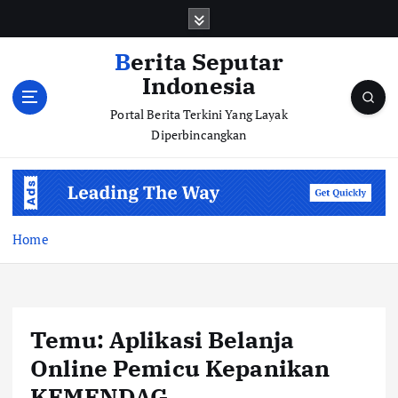
S
k
i
Berita Seputar
p
Indonesia
t
o
Portal Berita Terkini Yang Layak
c
Diperbincangkan
o
n
t
e
n
Home
t
Temu: Aplikasi Belanja
Online Pemicu Kepanikan
KEMENDAG