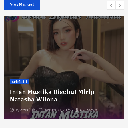
You Missed
Selebriti
Intan Mustika Disebut Mirip
Natasha Wilona
By
citra lub
Januari 27, 2026
636 views