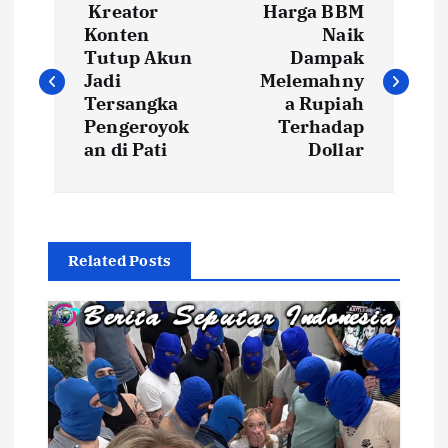
Kreator
Harga BBM
a
Konten
Naik
Tutup Akun
Dampak
v
Jadi
Melemahny
Tersangka
a Rupiah
i
Pengeroyok
Terhadap
an di Pati
Dollar
g
a
Related Posts
s
i
p
o