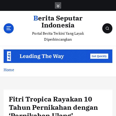
S
k
i
Berita Seputar
p
Indonesia
t
o
Portal Berita Terkini Yang Layak
c
Diperbincangkan
o
n
t
e
n
Home
t
Fitri Tropica Rayakan 10
Tahun Pernikahan dengan
‘Pernikahan Ulang’