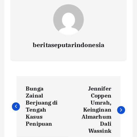
beritaseputarindonesia
N
Bunga
Jennifer
a
Zainal
Coppen
Berjuang di
Umrah,
v
Tengah
Keinginan
Kasus
Almarhum
i
Penipuan
Dali
Wassink