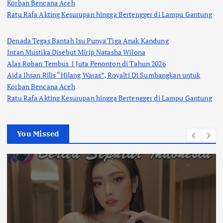
Korban Bencana Aceh
Ratu Rafa Akting Kesurupan hingga Bertengger di Lampu Gantung
Denada Tegas Bantah Isu Punya Tiga Anak Kandung
Intan Mustika Disebut Mirip Natasha Wilona
Alas Roban Tembus 1 Juta Penonton di Tahun 2026
Aida Ihsan Rilis “Hilang Waras”, Royalti Di Sumbangkan untuk
Korban Bencana Aceh
Ratu Rafa Akting Kesurupan hingga Bertengger di Lampu Gantung
You Missed