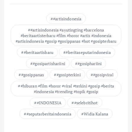
#artisindonesia
#artisindonesia #ayutingting #barcelona
#beritaartisterbaru #film #horor #artis #indonesia
#artisindonesia #gosip #gosippanas #hot #gosipterbaru
#beritaartisbaru
#beritaseputarindonesia
#gosipartishariini
#gosiphariini
#gosippanas
#gosipterkini
#gosipviral
#hiburan #film #horor #viral #terkini #gosip #berita
#indonesia #trending #topik #gosip
#INDONESIA
#selebritihot
#seputarberitaindonesia
Widia Kalana