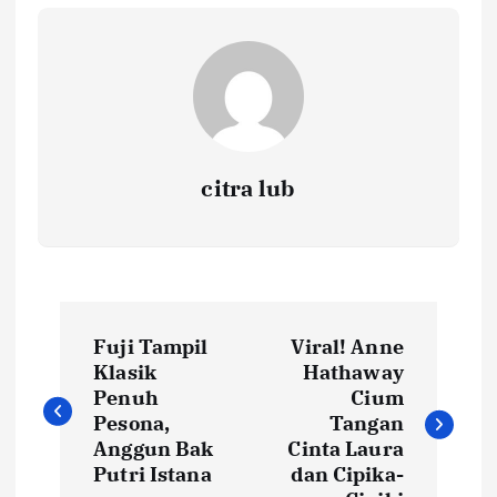
citra lub
N
Fuji Tampil
Viral! Anne
a
Klasik
Hathaway
Penuh
Cium
v
Pesona,
Tangan
Anggun Bak
Cinta Laura
i
Putri Istana
dan Cipika-