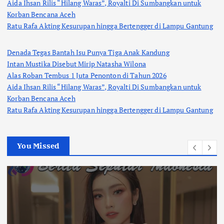
Aida Ihsan Rilis “Hilang Waras”, Royalti Di Sumbangkan untuk
Korban Bencana Aceh
Ratu Rafa Akting Kesurupan hingga Bertengger di Lampu Gantung
Denada Tegas Bantah Isu Punya Tiga Anak Kandung
Intan Mustika Disebut Mirip Natasha Wilona
Alas Roban Tembus 1 Juta Penonton di Tahun 2026
Aida Ihsan Rilis “Hilang Waras”, Royalti Di Sumbangkan untuk
Korban Bencana Aceh
Ratu Rafa Akting Kesurupan hingga Bertengger di Lampu Gantung
You Missed