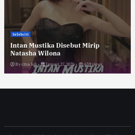
Selebriti
Intan Mustika Disebut Mirip
Natasha Wilona
By
citra lub
Januari 27, 2026
639 views