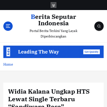
S
k
i
Berita Seputar
p
Indonesia
t
o
Portal Berita Terkini Yang Layak
c
Diperbincangkan
o
n
t
e
n
Home
t
Widia Kalana Ungkap HTS
Lewat Single Terbaru
“Sandiwara Rasa”