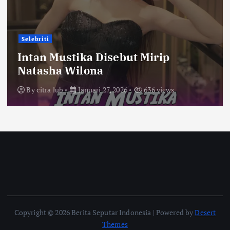
Selebriti
Intan Mustika Disebut Mirip
Natasha Wilona
By
citra lub
Januari 27, 2026
636 views
Copyright © 2026 Berita Seputar Indonesia | Powered by
Desert
Themes