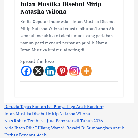
Intan Mustika Disebut Mirip
Natasha Wilona
Berita Seputar Indonesia – Intan Mustika Disebut
Mirip Natasha Wilona Industri hiburan Tanah Air
kembali melahirkan talenta muda yang perlahan
namun pasti mencuri perhatian publik. Nama
Intan Mustika kini mulai sering di…
Spread the love
Denada Tegas Bantah Isu Punya Tiga Anak Kandung
Intan Mustika Disebut Mirip Natasha Wilona
Alas Roban Tembus 1 Juta Penonton di Tahun 2026
Aida Ihsan Rilis “Hilang Waras”, Royalti Di Sumbangkan untuk
Korban Bencana Aceh