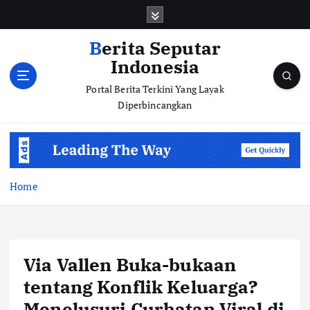
S
k
i
Berita Seputar
p
Indonesia
t
o
Portal Berita Terkini Yang Layak
c
Diperbincangkan
o
n
t
e
n
Home
t
Via Vallen Buka-bukaan
tentang Konflik Keluarga?
Menelusuri Curhatan Viral di