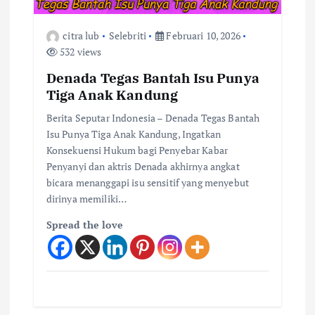
citra lub
Selebriti
Februari 10, 2026
532 views
Denada Tegas Bantah Isu Punya
Tiga Anak Kandung
Berita Seputar Indonesia – Denada Tegas Bantah
Isu Punya Tiga Anak Kandung, Ingatkan
Konsekuensi Hukum bagi Penyebar Kabar
Penyanyi dan aktris Denada akhirnya angkat
bicara menanggapi isu sensitif yang menyebut
dirinya memiliki…
Spread the love