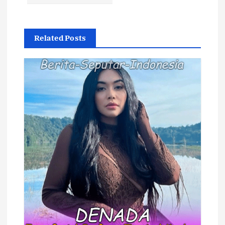
s
i
Related Posts
p
o
s