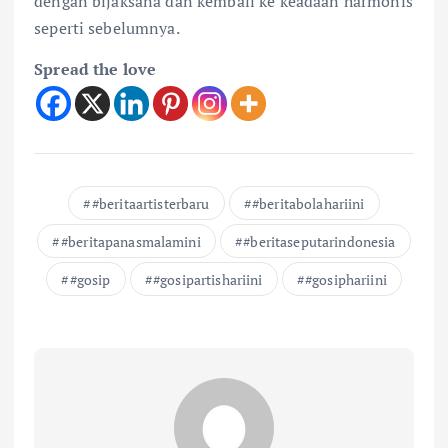
dengan bijaksana dan kembali ke keadaan harmonis
seperti sebelumnya.
Spread the love
#beritaartisterbaru
#beritabolahariini
#beritapanasmalamini
#beritaseputarindonesia
#gosip
#gosipartishariini
#gosiphariini