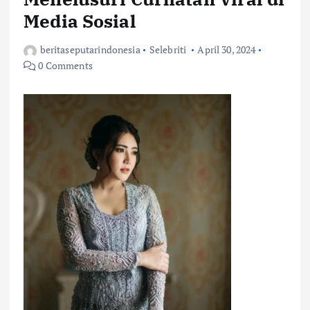
Media Sosial
beritaseputarindonesia
Selebriti
April 30, 2024
0 Comments