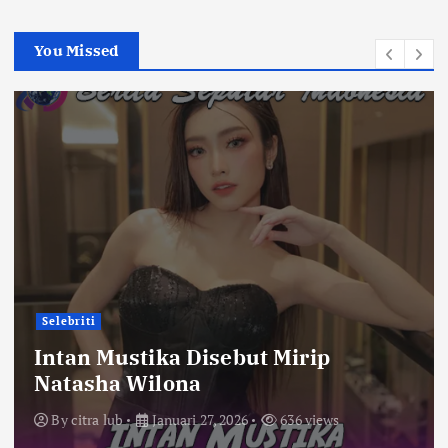
You Missed
Selebriti
Intan Mustika Disebut Mirip
Natasha Wilona
By
citra lub
Januari 27, 2026
636 views