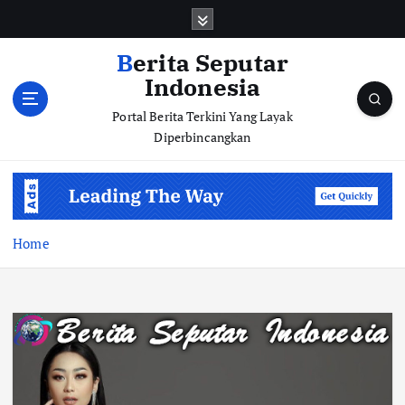
S
k
i
Berita Seputar
p
Indonesia
t
o
Portal Berita Terkini Yang Layak
c
Diperbincangkan
o
n
t
e
n
Home
t