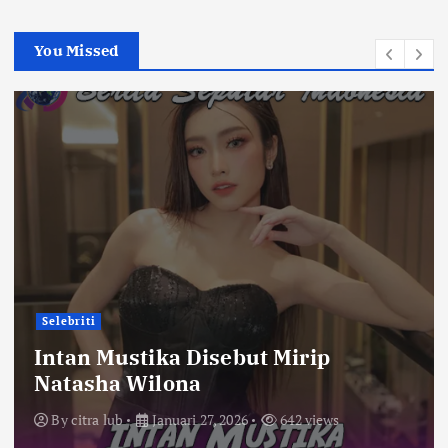
You Missed
Selebriti
Intan Mustika Disebut Mirip
Natasha Wilona
By
citra lub
Januari 27, 2026
642 views