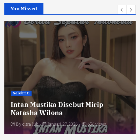
You Missed
Selebriti
Intan Mustika Disebut Mirip
Natasha Wilona
By
citra lub
Januari 27, 2026
636 views