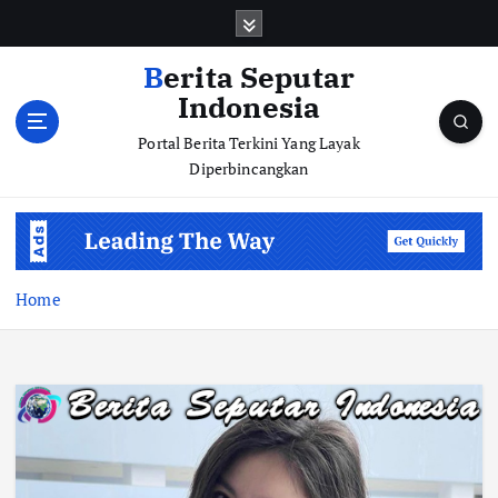
S
k
i
Berita Seputar
p
Indonesia
t
o
Portal Berita Terkini Yang Layak
c
Diperbincangkan
o
n
t
e
n
Home
t