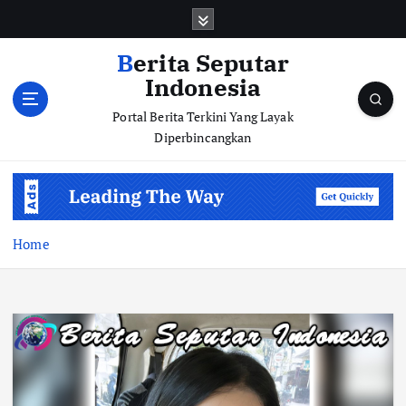
S
k
i
Berita Seputar
p
Indonesia
t
o
Portal Berita Terkini Yang Layak
c
Diperbincangkan
o
n
t
e
n
Home
t