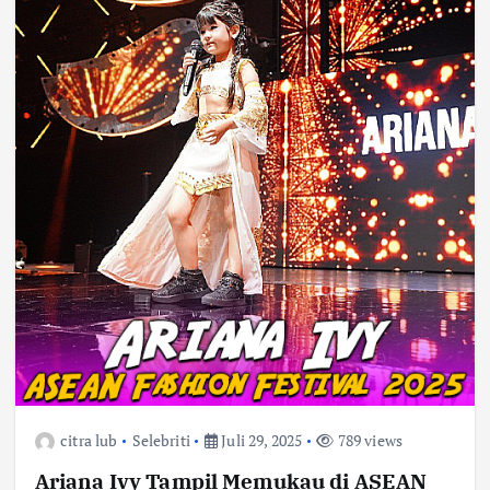
citra lub
Selebriti
Juli 29, 2025
789 views
Ariana Ivy Tampil Memukau di ASEAN