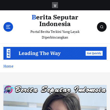
S
k
i
Berita Seputar
p
Indonesia
t
o
Portal Berita Terkini Yang Layak
c
Diperbincangkan
o
n
t
e
n
Home
t