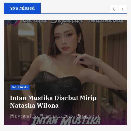
You Missed
Selebriti
Intan Mustika Disebut Mirip
Natasha Wilona
By
citra lub
Januari 27, 2026
640 views