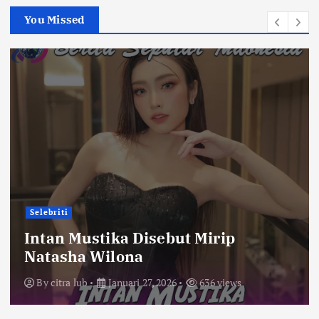
You Missed
Selebriti
Intan Mustika Disebut Mirip
Natasha Wilona
By
citra lub
Januari 27, 2026
636 views