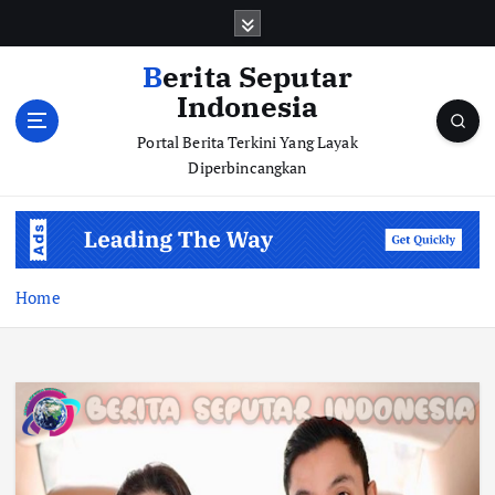
S
k
i
Berita Seputar
p
Indonesia
t
o
Portal Berita Terkini Yang Layak
c
Diperbincangkan
o
n
t
e
n
Home
t