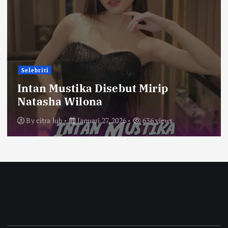
Selebriti
Intan Mustika Disebut Mirip
Natasha Wilona
By
citra lub
Januari 27, 2026
636 views