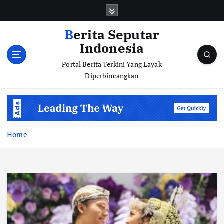
S
k
i
Berita Seputar
p
Indonesia
t
o
Portal Berita Terkini Yang Layak
c
Diperbincangkan
o
n
t
e
n
Home
t