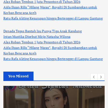
Alas Roban Tembus 1 Juta Penonton di Tahun 2026
Aida Ihsan Rilis “Hilang Waras”, Royalti Di Sumbangkan untuk
Korban Bencana Aceh
Ratu Rafa Akting Kesurupan hingga Bertengger di Lampu Gantung
Denada Tegas Bantah Isu Punya Tiga Anak Kandung
Intan Mustika Disebut Mirip Natasha Wilona
Alas Roban Tembus 1 Juta Penonton di Tahun 2026
Aida Ihsan Rilis “Hilang Waras”, Royalti Di Sumbangkan untuk
Korban Bencana Aceh
Ratu Rafa Akting Kesurupan hingga Bertengger di Lampu Gantung
You Missed