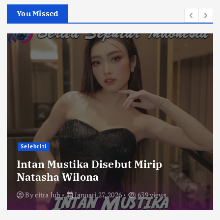
You Missed
Selebriti
Intan Mustika Disebut Mirip
Natasha Wilona
By
citra lub
Januari 27, 2026
639 views