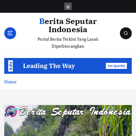
S
k
i
Berita Seputar
p
Indonesia
t
o
Portal Berita Terkini Yang Layak
c
Diperbincangkan
o
n
t
e
n
Home
t