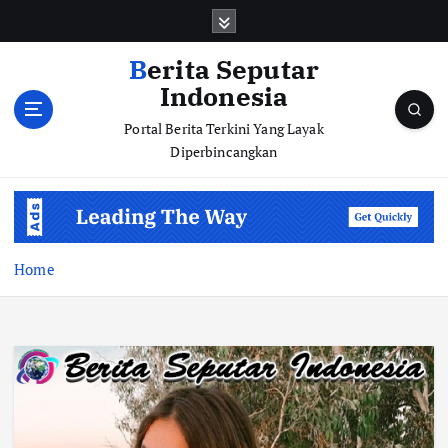
S
k
i
Berita Seputar
p
Indonesia
t
o
Portal Berita Terkini Yang Layak
c
Diperbincangkan
o
n
t
e
n
Home
t