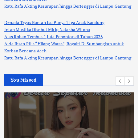
Ratu Rafa Akting Kesurupan hingga Bertengger di Lampu Gantung
Denada Tegas Bantah Isu Punya Tiga Anak Kandung
Intan Mustika Disebut Mirip Natasha Wilona
Alas Roban Tembus 1 Juta Penonton di Tahun 2026
Aida Ihsan Rilis “Hilang Waras”, Royalti Di Sumbangkan untuk
Korban Bencana Aceh
Ratu Rafa Akting Kesurupan hingga Bertengger di Lampu Gantung
You Missed