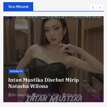
You Missed
Selebriti
Intan Mustika Disebut Mirip
Natasha Wilona
By
citra lub
Januari 27, 2026
636 views