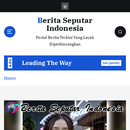
S
k
i
Berita Seputar
p
Indonesia
t
o
Portal Berita Terkini Yang Layak
c
Diperbincangkan
o
n
t
e
n
Home
t