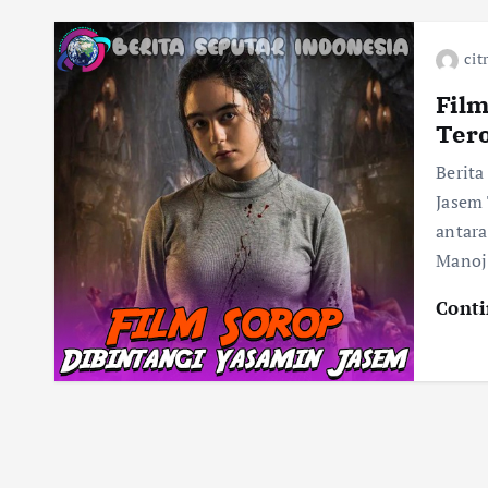
cit
Film
Ter
Berita
Jasem 
antara
Manoj 
Conti