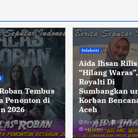
Selebriti
Aida Ihsan Rilis
“Hilang Waras”
i
Royalti Di
 Roban Tembus
Sumbangkan u
ta Penonton di
Korban Bencan
n 2026
Aceh
a lub
Januari 23, 2026
By
citra lub
Desember 2
ews
642 views