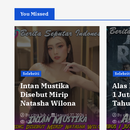
You Missed
Selebriti
Selebrit
Intan Mustika
Alas
Disebut Mirip
1 Ju
Natasha Wilona
Tahu
By
citra lub
Januari 27, 2026
By
citr
636 views
615 vi