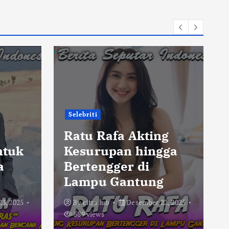
Selebriti
,
Ratu Rafa Akting
ntuk
Kesurupan hingga
a
Bertengger di
Lampu Gantung
3, 2025
By
citra lub
Desember 22, 2025
589 views