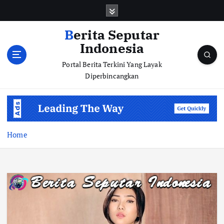
S
k
i
Berita Seputar
p
Indonesia
t
o
Portal Berita Terkini Yang Layak
c
Diperbincangkan
o
n
t
e
n
Home
t