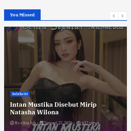
You Missed
Selebriti
Intan Mustika Disebut Mirip
Natasha Wilona
By
citra lub
Januari 27, 2026
637 views