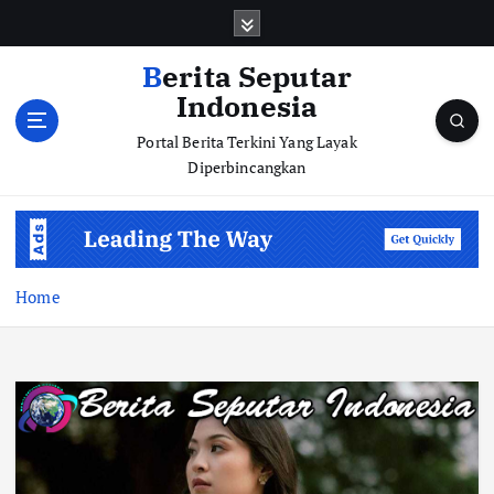
S
k
i
Berita Seputar
p
Indonesia
t
o
Portal Berita Terkini Yang Layak
c
Diperbincangkan
o
n
t
e
n
Home
t