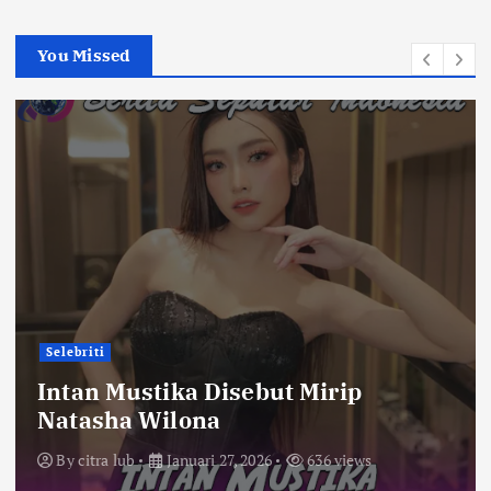
You Missed
Selebriti
Intan Mustika Disebut Mirip
Natasha Wilona
By
citra lub
Januari 27, 2026
636 views