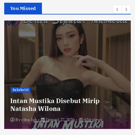
You Missed
Selebriti
Intan Mustika Disebut Mirip
Natasha Wilona
By
citra lub
Januari 27, 2026
636 views