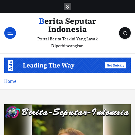
S
k
i
Berita Seputar
p
Indonesia
t
o
Portal Berita Terkini Yang Layak
c
Diperbincangkan
o
n
t
e
n
Home
t