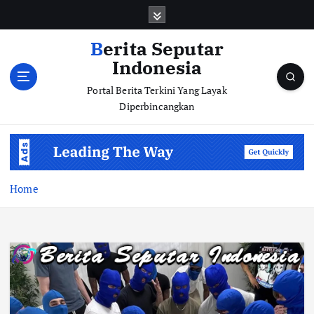
S
k
i
Berita Seputar
p
Indonesia
t
o
Portal Berita Terkini Yang Layak
c
Diperbincangkan
o
n
t
e
n
Home
t