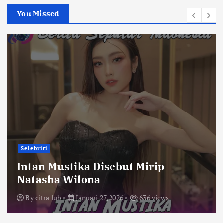
You Missed
Selebriti
Intan Mustika Disebut Mirip
Natasha Wilona
By
citra lub
Januari 27, 2026
636 views