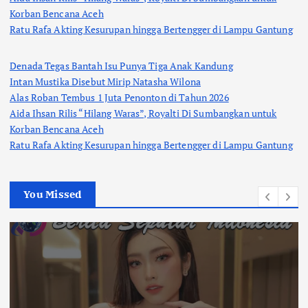
Korban Bencana Aceh
Ratu Rafa Akting Kesurupan hingga Bertengger di Lampu Gantung
Denada Tegas Bantah Isu Punya Tiga Anak Kandung
Intan Mustika Disebut Mirip Natasha Wilona
Alas Roban Tembus 1 Juta Penonton di Tahun 2026
Aida Ihsan Rilis “Hilang Waras”, Royalti Di Sumbangkan untuk
Korban Bencana Aceh
Ratu Rafa Akting Kesurupan hingga Bertengger di Lampu Gantung
You Missed