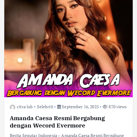
citra lub
Selebriti
September 16, 2025
870 views
Amanda Caesa Resmi Bergabung
dengan Wecord Evermore
Berita Seputar Indonesia – Amanda Caesa Resmi Bergabung