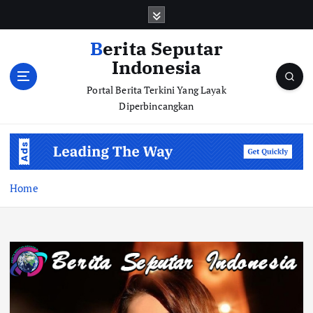
S
k
i
Berita Seputar
p
Indonesia
t
o
Portal Berita Terkini Yang Layak
c
Diperbincangkan
o
n
t
e
n
Home
t