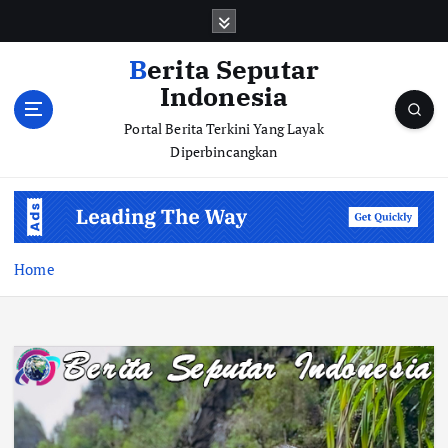
S
k
i
Berita Seputar
p
Indonesia
t
o
Portal Berita Terkini Yang Layak
c
Diperbincangkan
o
n
t
e
n
Home
t