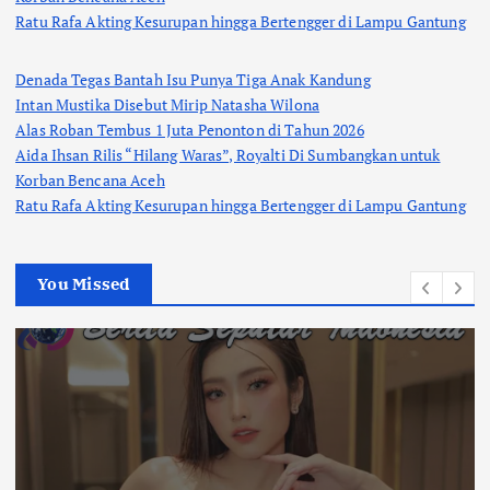
Ratu Rafa Akting Kesurupan hingga Bertengger di Lampu Gantung
Denada Tegas Bantah Isu Punya Tiga Anak Kandung
Intan Mustika Disebut Mirip Natasha Wilona
Alas Roban Tembus 1 Juta Penonton di Tahun 2026
Aida Ihsan Rilis “Hilang Waras”, Royalti Di Sumbangkan untuk
Korban Bencana Aceh
Ratu Rafa Akting Kesurupan hingga Bertengger di Lampu Gantung
You Missed