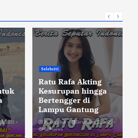
Selebriti
,
Ratu Rafa Akting
ntuk
Kesurupan hingga
a
Bertengger di
Lampu Gantung
3, 2025
By
citra lub
Desember 22, 2025
589 views