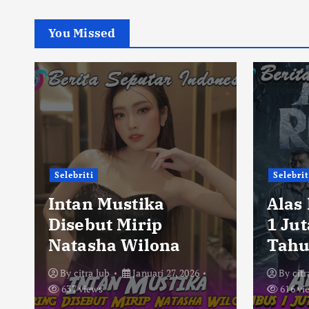
You Missed
Selebriti
Selebrit
Intan Mustika
Alas
Disebut Mirip
1 Ju
Natasha Wilona
Tahu
By
citra lub
Januari 27, 2026
By
citr
637 views
616 vi