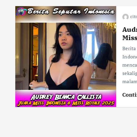
cit
Audr
Miss
Berita
Indone
mencat
sekali
mala
Conti