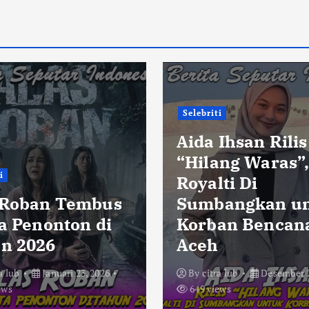
Selebriti
Aida Ihsan Rilis
“Hilang Waras”
i
Royalti Di
 Roban Tembus
Sumbangkan u
ta Penonton di
Korban Bencan
n 2026
Aceh
a lub
Januari 23, 2026
By
citra lub
Desember 2
ews
649 views