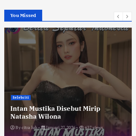
You Missed
Selebriti
Intan Mustika Disebut Mirip
Natasha Wilona
By
citra lub
Januari 27, 2026
637 views