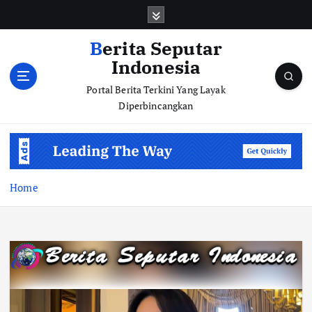
S
k
i
Berita Seputar
p
Indonesia
t
o
Portal Berita Terkini Yang Layak
c
Diperbincangkan
o
n
t
e
n
Home
t