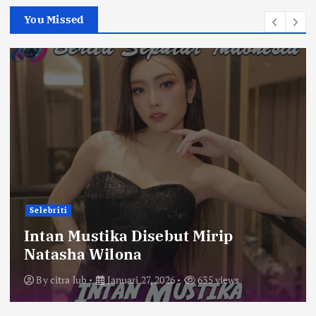
You Missed
Selebriti
Intan Mustika Disebut Mirip
Natasha Wilona
By
citra lub
Januari 27, 2026
635 views