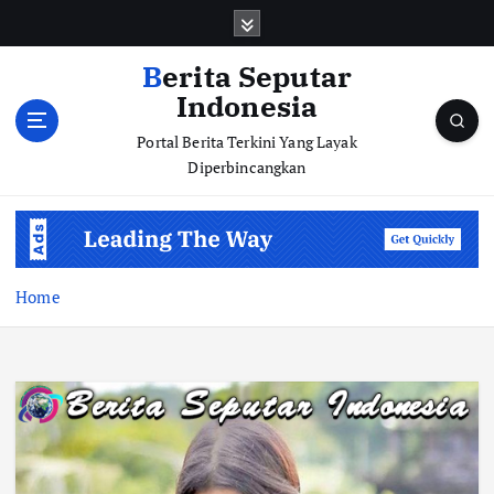
S
k
i
Berita Seputar
p
Indonesia
t
o
Portal Berita Terkini Yang Layak
c
Diperbincangkan
o
n
t
e
n
Home
t