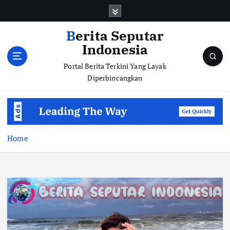
S
k
i
Berita Seputar
p
Indonesia
t
o
Portal Berita Terkini Yang Layak
c
Diperbincangkan
o
n
t
e
n
Home
t