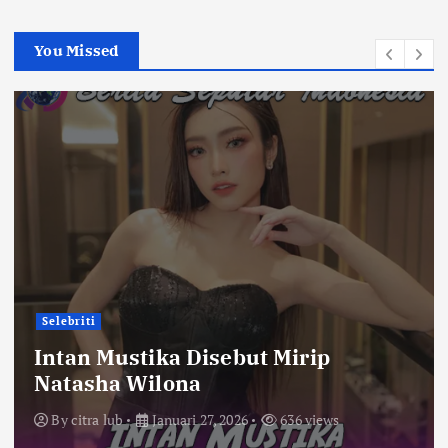
You Missed
Selebriti
Intan Mustika Disebut Mirip
Natasha Wilona
By
citra lub
Januari 27, 2026
636 views