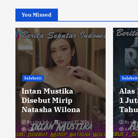
You Missed
Selebriti
Selebrit
Intan Mustika
Alas
Disebut Mirip
1 Ju
Natasha Wilona
Tahu
By
citra lub
Januari 27, 2026
By
citr
636 views
615 vi