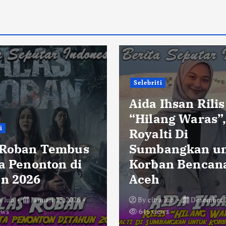
Selebriti
Aida Ihsan Rilis
“Hilang Waras”
i
Royalti Di
 Roban Tembus
Sumbangkan u
ta Penonton di
Korban Bencan
n 2026
Aceh
a lub
Januari 23, 2026
By
citra lub
Desember 2
ews
646 views