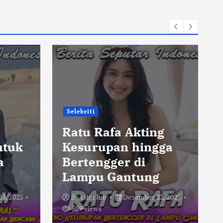
Selebriti
,
Ratu Rafa Akting
ntuk
Kesurupan hingga
a
Bertengger di
Lampu Gantung
3, 2025
By
citra lub
Desember 22, 2025
589 views