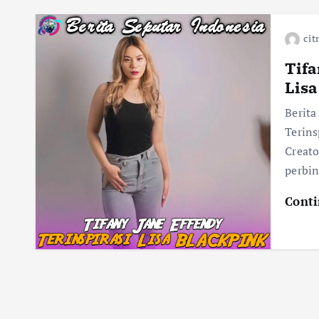
cit
Tifa
Lis
Berita
Terins
Creato
perbi
Conti