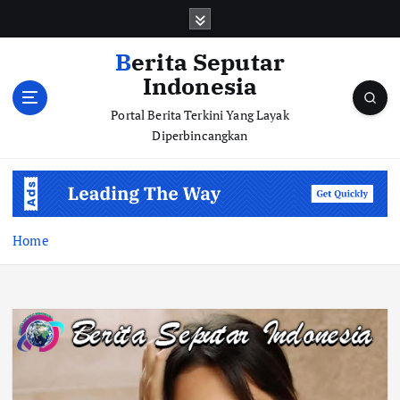
S
k
i
Berita Seputar
p
Indonesia
t
o
Portal Berita Terkini Yang Layak
c
Diperbincangkan
o
n
t
e
n
Home
t