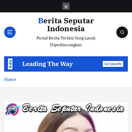
S
k
i
Berita Seputar
p
Indonesia
t
o
Portal Berita Terkini Yang Layak
c
Diperbincangkan
o
n
t
e
n
Home
t