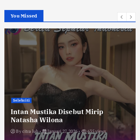
You Missed
Selebriti
Intan Mustika Disebut Mirip
Natasha Wilona
By
citra lub
Januari 27, 2026
635 views