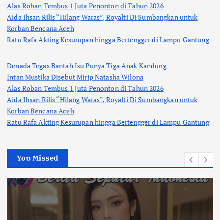
Alas Roban Tembus 1 Juta Penonton di Tahun 2026
Aida Ihsan Rilis “Hilang Waras”, Royalti Di Sumbangkan untuk
Korban Bencana Aceh
Ratu Rafa Akting Kesurupan hingga Bertengger di Lampu Gantung
Denada Tegas Bantah Isu Punya Tiga Anak Kandung
Intan Mustika Disebut Mirip Natasha Wilona
Alas Roban Tembus 1 Juta Penonton di Tahun 2026
Aida Ihsan Rilis “Hilang Waras”, Royalti Di Sumbangkan untuk
Korban Bencana Aceh
Ratu Rafa Akting Kesurupan hingga Bertengger di Lampu Gantung
You Missed