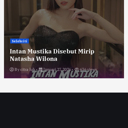
Selebriti
Intan Mustika Disebut Mirip
Natasha Wilona
By
citra lub
Januari 27, 2026
636 views