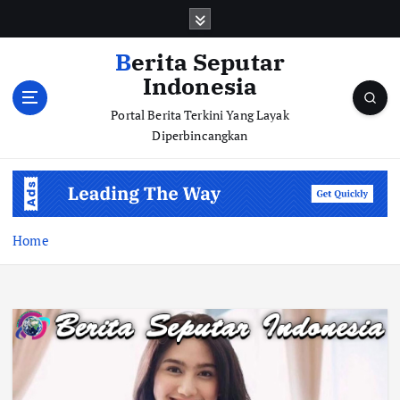
S
k
i
Berita Seputar
p
Indonesia
t
o
Portal Berita Terkini Yang Layak
c
Diperbincangkan
o
n
t
e
n
Home
t