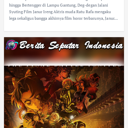
hingga Bertengger di Lampu Gantung, Deg-degan Jalani
Syuting Film Janur Ireng Aktris muda Ratu Rafa mengaku
lega sekaligus bangga akhirnya film horor terbarunya, Janur…