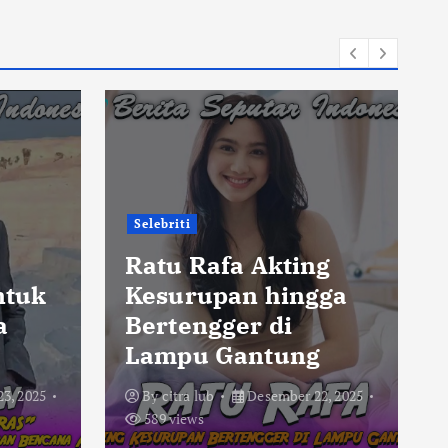
Selebriti
,
Ratu Rafa Akting
ntuk
Kesurupan hingga
a
Bertengger di
Lampu Gantung
3, 2025
By
citra lub
Desember 22, 2025
589 views