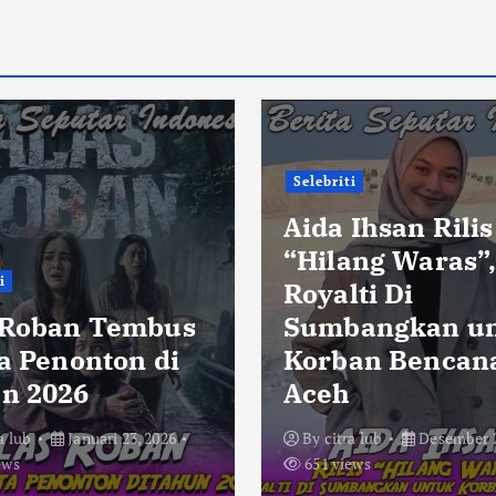
Selebriti
Aida Ihsan Rilis
“Hilang Waras”
i
Royalti Di
 Roban Tembus
Sumbangkan u
ta Penonton di
Korban Bencan
n 2026
Aceh
a lub
Januari 23, 2026
By
citra lub
Desember 2
ews
651 views