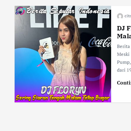
cit
DJ F
Mal
Berita
Meski 
Pump, 
dari 1
Conti