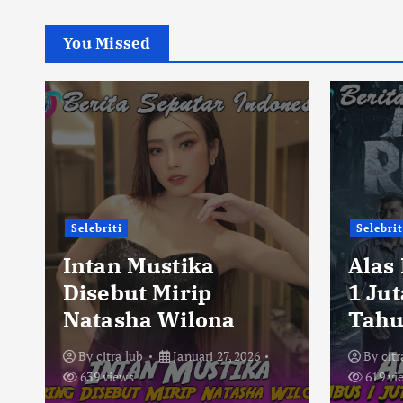
You Missed
Selebriti
Selebrit
Intan Mustika
Alas
Disebut Mirip
1 Ju
Natasha Wilona
Tahu
By
citra lub
Januari 27, 2026
By
citr
639 views
619 vi