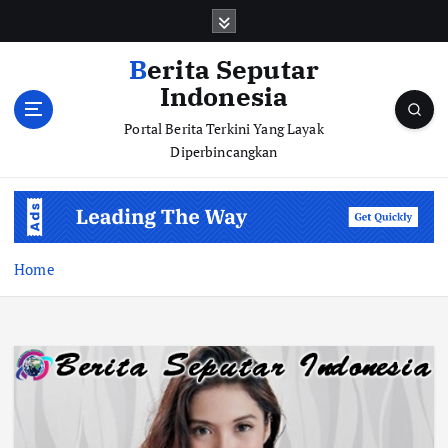
S
k
i
Berita Seputar
p
Indonesia
t
o
Portal Berita Terkini Yang Layak
c
Diperbincangkan
o
n
t
e
n
Home
t