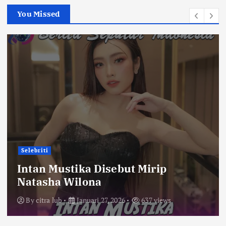
You Missed
Selebriti
Intan Mustika Disebut Mirip
Natasha Wilona
By
citra lub
Januari 27, 2026
637 views