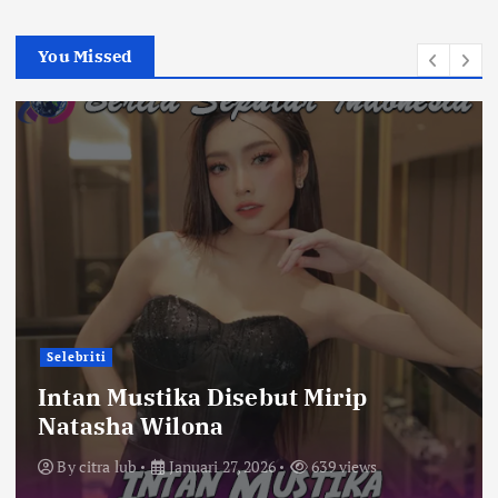
You Missed
Selebriti
Intan Mustika Disebut Mirip
Natasha Wilona
By
citra lub
Januari 27, 2026
639 views