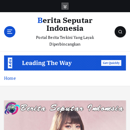
S
k
i
Berita Seputar
p
Indonesia
t
o
Portal Berita Terkini Yang Layak
c
Diperbincangkan
o
n
t
e
n
Home
t