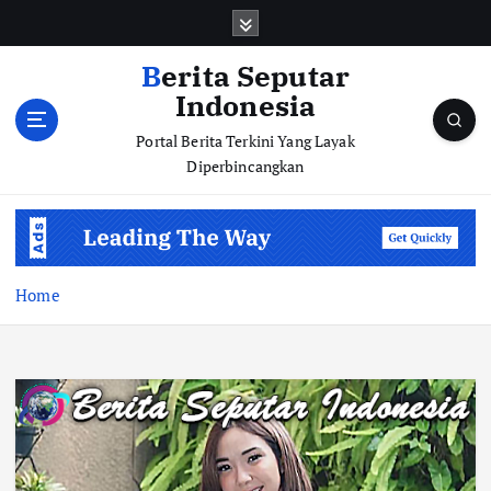
S
k
i
Berita Seputar
p
Indonesia
t
o
Portal Berita Terkini Yang Layak
c
Diperbincangkan
o
n
t
e
n
Home
t