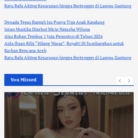
Ratu Rafa Akting Kesurupan hingga Bertengger di Lampu Gantung
Denada Tegas Bantah Isu Punya Tiga Anak Kandung
Intan Mustika Disebut Mirip Natasha Wilona
Alas Roban Tembus 1 Juta Penonton di Tahun 2026
Aida Ihsan Rilis “Hilang Waras”, Royalti Di Sumbangkan untuk
Korban Bencana Aceh
Ratu Rafa Akting Kesurupan hingga Bertengger di Lampu Gantung
You Missed