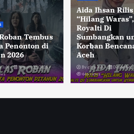
Aida Ihsan Rilis
“Hilang Waras”
i
Royalti Di
 Roban Tembus
Sumbangkan u
ta Penonton di
Korban Bencan
n 2026
Aceh
a lub
Januari 23, 2026
By
citra lub
Desember 2
ews
646 views