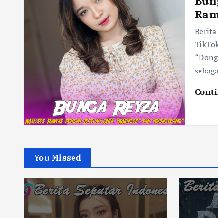
Bung
Ram
Berita
TikTok
“Dong
sebaga
Conti
You Missed