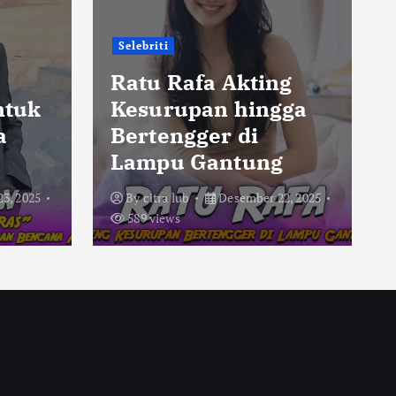
Selebriti
,
Ratu Rafa Akting
ntuk
Kesurupan hingga
a
Bertengger di
Lampu Gantung
3, 2025
By
citra lub
Desember 22, 2025
589 views