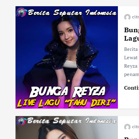
cit
Bung
Lagu
Berita
Lewat 
Reyza 
penamp
Conti
cit