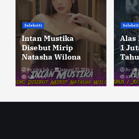
Selebriti
Selebrit
Intan Mustika
Alas
Disebut Mirip
1 Ju
Natasha Wilona
Tahu
By
citra lub
Januari 27, 2026
By
citr
636 views
615 vi