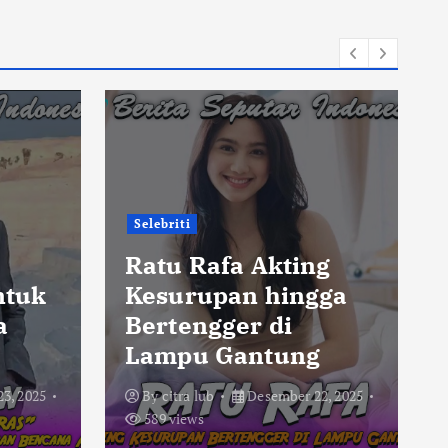
Selebriti
,
Ratu Rafa Akting
ntuk
Kesurupan hingga
a
Bertengger di
Lampu Gantung
3, 2025
By
citra lub
Desember 22, 2025
589 views