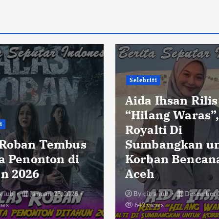
Selebriti
Aida Ihsan Rilis
“Hilang Waras”
i
Royalti Di
 Roban Tembus
Sumbangkan u
ta Penonton di
Korban Bencan
n 2026
Aceh
a lub
Januari 23, 2026
By
citra lub
Desember 2
ews
642 views