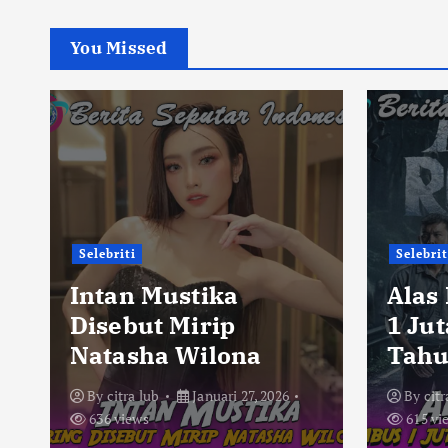
You Missed
Selebriti
Selebrit
Intan Mustika
Alas
Disebut Mirip
1 Ju
Natasha Wilona
Tahu
By
citra lub
Januari 27, 2026
By
citr
636 views
615 vi