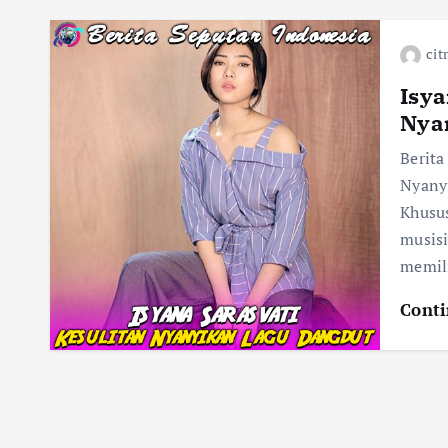
cit
Isya
Nya
Berita
Nyanyi
Khusus
musisi
memil
Conti