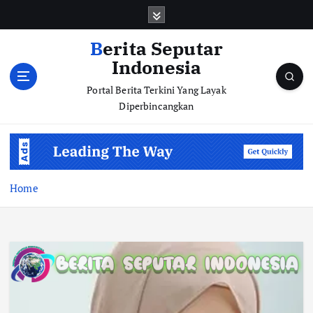
S
k
i
Berita Seputar
p
Indonesia
t
o
Portal Berita Terkini Yang Layak
c
Diperbincangkan
o
n
t
e
n
Home
t