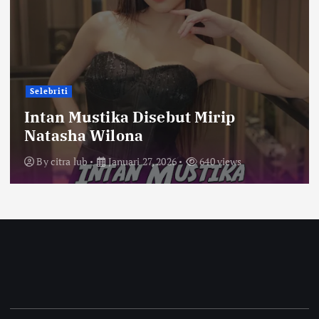
Selebriti
Intan Mustika Disebut Mirip
Natasha Wilona
By
citra lub
Januari 27, 2026
640 views