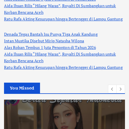
Aida Ihsan Rilis “Hilang Waras”, Royalti Di Sumbangkan untuk
Korban Bencana Aceh
Ratu Rafa Akting Kesurupan hingga Bertengger di Lampu Gantung
Denada Tegas Bantah Isu Punya Tiga Anak Kandung
Intan Mustika Disebut Mirip Natasha Wilona
Alas Roban Tembus 1 Juta Penonton di Tahun 2026
Aida Ihsan Rilis “Hilang Waras”, Royalti Di Sumbangkan untuk
Korban Bencana Aceh
Ratu Rafa Akting Kesurupan hingga Bertengger di Lampu Gantung
You Missed