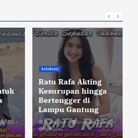
Selebriti
,
Ratu Rafa Akting
ntuk
Kesurupan hingga
a
Bertengger di
Lampu Gantung
3, 2025
By
citra lub
Desember 22, 2025
588 views