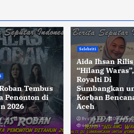
Selebriti
Aida Ihsan Rilis
“Hilang Waras”
i
Royalti Di
 Roban Tembus
Sumbangkan u
ta Penonton di
Korban Bencan
n 2026
Aceh
a lub
Januari 23, 2026
By
citra lub
Desember 2
ews
640 views