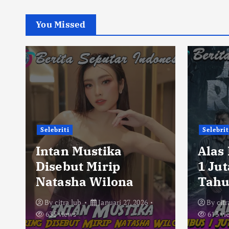
You Missed
Selebriti
Selebrit
Intan Mustika
Alas
Disebut Mirip
1 Ju
Natasha Wilona
Tahu
By
citra lub
Januari 27, 2026
By
citr
635 views
613 vi