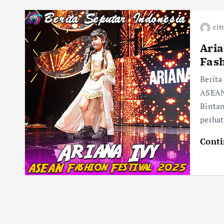
cit
Ari
Fash
Berita
ASEAN 
Bintan
perha
Conti